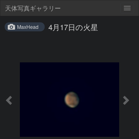
天体写真ギャラリー
Togg
navig
4月17日の火星
MaxHead