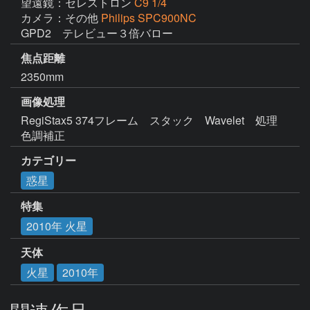
望遠鏡：セレストロン
C9 1/4
カメラ：その他
Philips SPC900NC
GPD2　テレビュー３倍バロー
焦点距離
2350mm
画像処理
RegiStax5 374フレーム　スタック　Wavelet　処理　
色調補正
カテゴリー
惑星
特集
2010年 火星
天体
火星
2010年