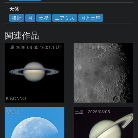
天体
接近
月
土星
ニアミス
月と土星
関連作品
土星 2026-08-05 16:01.1 UT
月面「月面中央部」附近
K-KONNO
かあ
今朝月
土星 2026/08/05