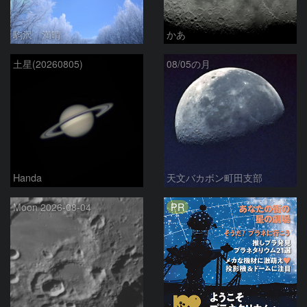
駒沢 満晴
かあ
土星(20260805)
08/05の月
Handa
天文バカボン町田支部
PR
Moon 2026-08-04