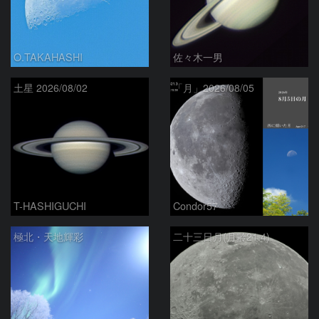
O.TAKAHASHI
佐々木一男
土星 2026/08/02
「月」2026/08/05
T-HASHIGUCHI
Condor57
極北・天地輝彩
二十三日月(月齢21.4)