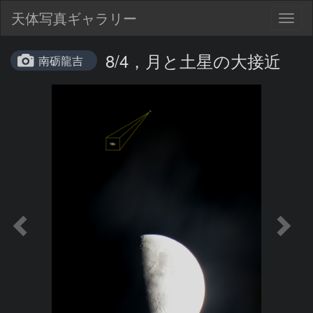
天体写真ギャラリー
Togg
navig
8/4，月と土星の大接近
南砺龍吉