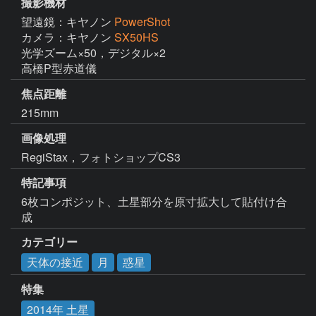
撮影機材
望遠鏡：キヤノン
PowerShot
カメラ：キヤノン
SX50HS
光学ズーム×50，デジタル×2

高橋P型赤道儀
焦点距離
215mm
画像処理
RegiStax，フォトショップCS3
特記事項
6枚コンポジット、土星部分を原寸拡大して貼付け合
成
カテゴリー
天体の接近
月
惑星
特集
2014年 土星