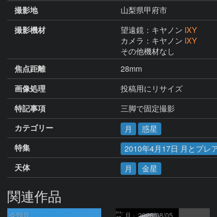
撮影地
山梨県甲府市
撮影機材
望遠鏡：キヤノン
IXY
カメラ：キヤノン
IXY
その他機材なし
焦点距離
28mm
画像処理
投稿用にリサイズ
特記事項
三脚で固定撮影
カテゴリー
月
惑星
特集
2010年4月17日 月と
天体
月
金星
関連作品
今朝月
「月」2026/08/05