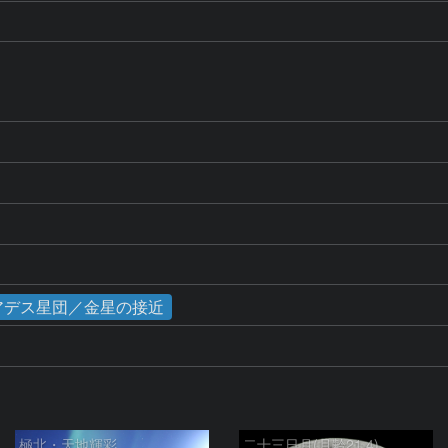
プレアデス星団／金星の接近
極北・天地輝彩
二十三日月(月齢21.4)