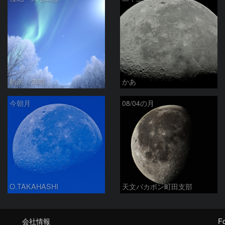
駒沢 満晴
かあ
今朝月
08/04の月
O.TAKAHASHI
天文バカボン町田支部
会社情報
Fo