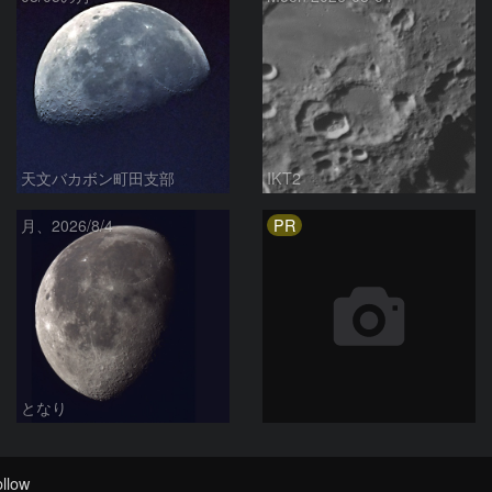
天文バカボン町田支部
IKT2
PR
月、2026/8/4
となり
llow