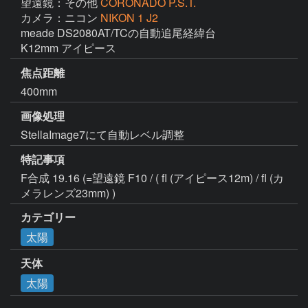
望遠鏡：その他
CORONADO P.S.T.
カメラ：ニコン
NIKON 1 J2
meade DS2080AT/TCの自動追尾経緯台

焦点距離
400mm
画像処理
StellaImage7にて自動レベル調整
特記事項
F合成 19.16 (=望遠鏡 F10 / ( fl (アイピース12m) / fl (カ
カテゴリー
太陽
天体
太陽