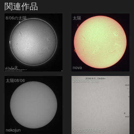
関連作品
8/06の太陽
太陽
ハム太
nova
太陽08/06
2026/8/5 太陽
nekojun
小犬のプロキオン