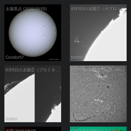
太陽黒点 (2026/08/05)
8月5日の太陽①（小プロミネン噴出 ）
Condor57
toritori
8月5日の太陽②（プロミネンス北東縁 ）
8月5日の太陽➂（西面 4502 C1.7フレア ）
toritori
toritori
太陽 2026/08/05
COOLPIX P900による昨日の太陽黒点：2026/08/04