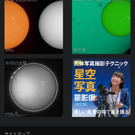
kino
新井優
PR
8/05の太陽
ハム太
サイトマップ