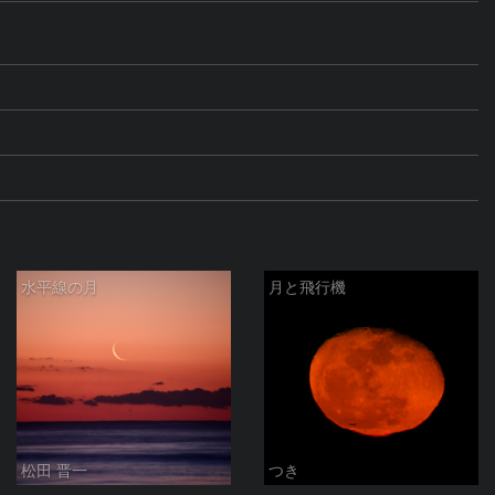
水平線の月
月と飛行機
松田 晋一
つき