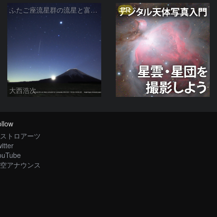
PR
ふたご座流星群の流星と富士山から昇る月（4分間合成）
大西浩次
llow
ストロアーツ
itter
ouTube
空アナウンス