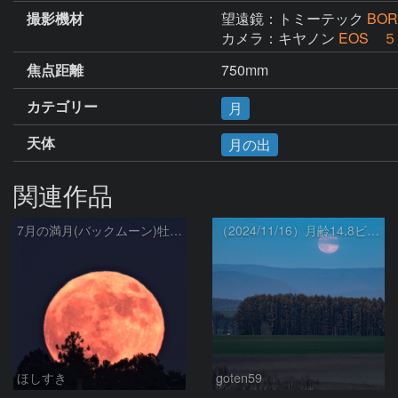
撮影機材
望遠鏡：トミーテック
BOR
カメラ：キヤノン
EOS ５
焦点距離
750mm
カテゴリー
月
天体
月の出
関連作品
7月の満月(バックムーン)牡鹿の月
（2024/11/16）月齢14.8ビーバームーンの月の出
ほしすき
goten59