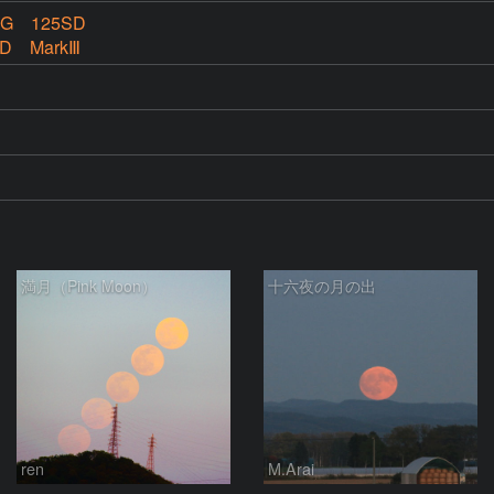
G 125SD
D MarkⅢ
満月（Pink Moon）
十六夜の月の出
ren
M.Arai