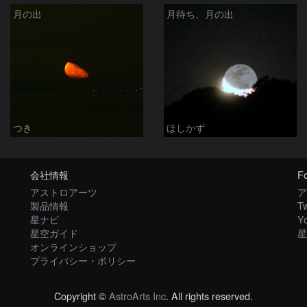
月の出
月待ち、月の出
つき
ほしかず
会社情報
Fo
アストロアーツ
ア
製品情報
Tw
星ナビ
Y
星空ガイド
星
オンラインショップ
プライバシー・ポリシー
Copyright ©
AstroArts Inc
. All rights reserved.