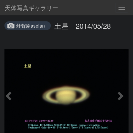
天体写真ギャラリー
Togg
navig
土星 2014/05/28
蛙聲庵aseian