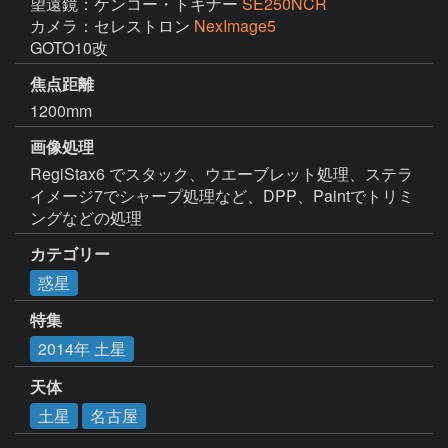
望遠鏡：ケンコー・トキナー
SE250NCR
カメラ：セレストロン
NexImage5
GOTO10改　
焦点距離
1200mm
画像処理
RegiStax6 でスタック、ウエーブレット処理、ステラ
イメージ7でシャープ処理など、DPP、Paintでトリミ
ングなどの処理
カテゴリー
惑星
特集
2014年 土星
天体
土星
名古屋