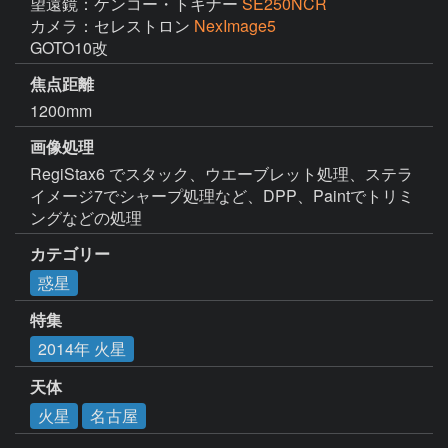
望遠鏡：ケンコー・トキナー
SE250NCR
カメラ：セレストロン
NexImage5
GOTO10改　
焦点距離
1200mm
画像処理
RegiStax6 でスタック、ウエーブレット処理、ステラ
イメージ7でシャープ処理など、DPP、Paintでトリミ
ングなどの処理
カテゴリー
惑星
特集
2014年 火星
天体
火星
名古屋