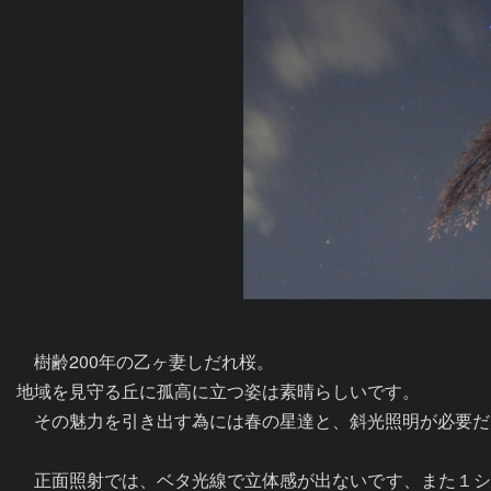
　樹齢200年の乙ヶ妻しだれ桜。

地域を見守る丘に孤高に立つ姿は素晴らしいです。

　その魅力を引き出す為には春の星達と、斜光照明が必要だ
　正面照射では、ベタ光線で立体感が出ないです、また１シ