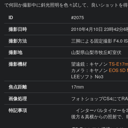
で何回か撮影中に斜光照明を色々試して、良いショットを得
ID
#2075
撮影日時
2010年4月10日 23時42分
撮影方法
三脚による固定撮影 F4.0 IS
撮影地
山梨県山梨市牧丘町室伏
撮影機材
望遠鏡：キヤノン
TS-E17m
カメラ：キヤノン
EOS 5D M
LEEソフト No3
焦点距離
17mm
画像処理
フォトショップCS4にてR
特記事項
　インターバルタイマーを
後方＆真横からの照射で、