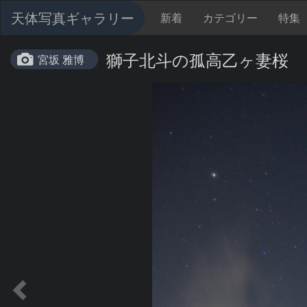
天体写真ギャラリー
新着
カテゴリー
特集
獅子北斗の孤高乙ヶ妻桜
宮坂 雅博