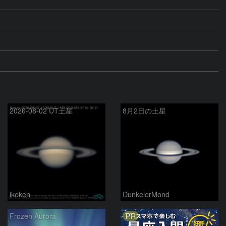
2026-08-02 UT土星
8月2日の土星
ikeken
DunkelerMond
PR
Frozen Aurora