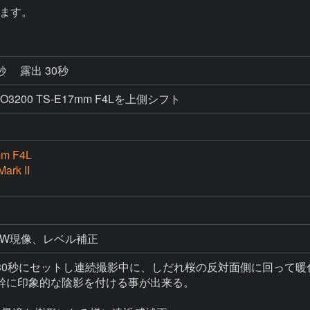
ます。
6秒
露出 30秒
O3200 TS-E17mm F4Lを上側シフト
m F4L
ark II
AW現像、レベル補正
30秒にセットし連続撮影中に、しだれ桜の反対面側に回って暖色
幹に印象的な陰影を付ける事が出来る。
