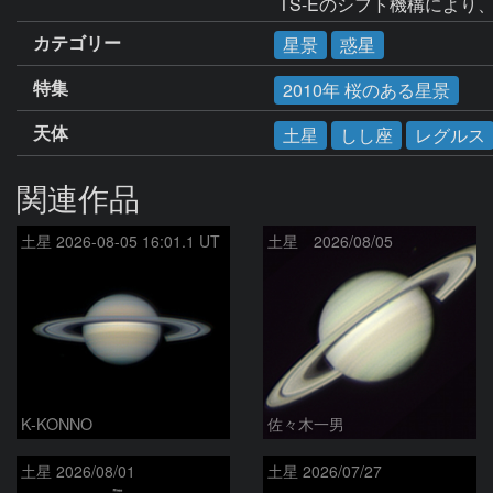
 TS-Eのシフト機構によ
カテゴリー
星景
惑星
特集
2010年 桜のある星景
天体
土星
しし座
レグルス
関連作品
土星 2026-08-05 16:01.1 UT
土星 2026/08/05
K-KONNO
佐々木一男
土星 2026/08/01
土星 2026/07/27