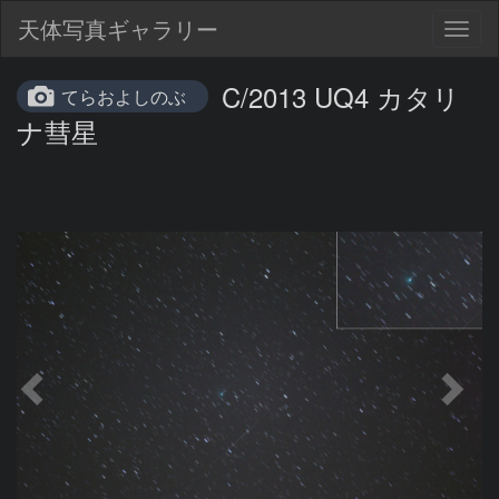
天体写真ギャラリー
Togg
navig
C/2013 UQ4 カタリ
てらおよしのぶ
ナ彗星