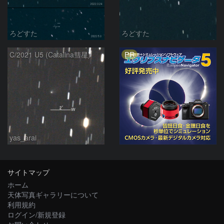
ろどすた
ろどすた
PR
C/2021 U5 (Catalina彗星)
yas_arai
サイトマップ
ホーム
天体写真ギャラリーについて
利用規約
ログイン/新規登録