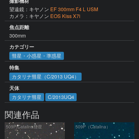
撮影機材
望遠鏡：キヤノン
EF 300mm F4 L USM
カメラ：キヤノン
EOS Kiss X7i
焦点距離
300mm
カテゴリー
彗星・小惑星・準惑星
特集
カタリナ彗星（C/2013 UQ4）
天体
カタリナ彗星
C/2013UQ4
関連作品
509P/Catalina彗星
509P（Catalina）