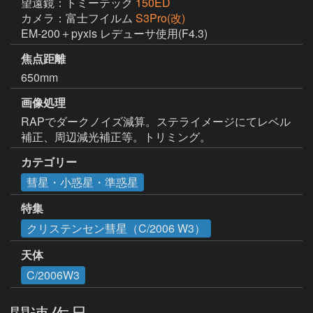
望遠鏡：トミーテック
150ED
カメラ：富士フイルム
S3Pro(改)
EM-200＋pyxis レデューサ使用(F4.3)
焦点距離
650mm
画像処理
RAPでダークノイズ減算。ステライメージにてレベル
補正、周辺減光補正等。トリミング。
カテゴリー
彗星・小惑星・準惑星
特集
クリステンセン彗星（C/2006 W3）
天体
C/2006W3