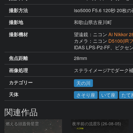
撮影方法
iso5000 F5.6 120秒 
撮影地
和歌山県古座川町
撮影機材
望遠鏡：ニコン
Ai Nikkor 
カメラ：ニコン
D5100(I
IDAS LPS-P2-FF、
焦点距離
28mm
画像処理
ステライメージ7でダーク
カテゴリー
天の川
天体
さそり座
いて座
たて
関連作品
燃える頭蓋骨星雲
夜半前の流星S (26-08-05)