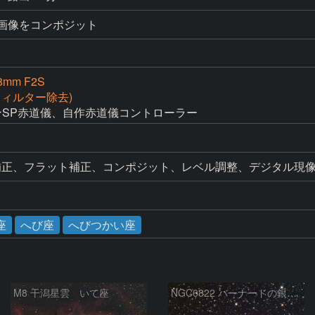
20枚の画像をコンポジット
28mm F2S
Rフィルター除去)
ビクセンSP赤道儀、自作赤道儀コントローラー
補正、フラット補正、コンポジット、レベル調整、デジタル現像
座
へび座
へびつかい座
M8 干潟星雲 いて座
NGC6822 バーナードの銀河 いて座