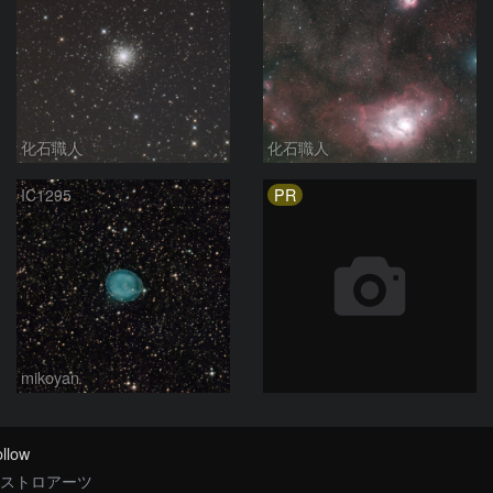
化石職人
化石職人
PR
IC1295
mikoyan
llow
ストロアーツ