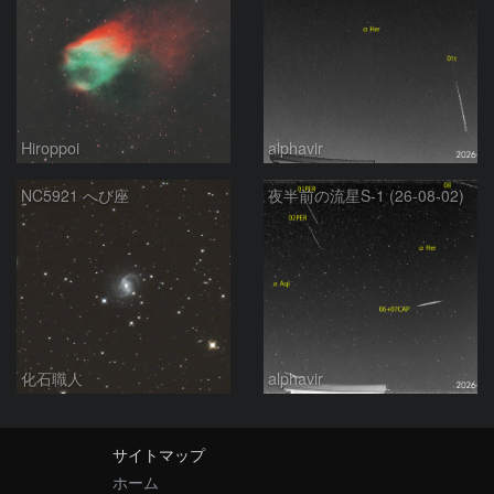
Hiroppoi
alphavir
NC5921 へび座
夜半前の流星S-1 (26-08-02)
化石職人
alphavir
サイトマップ
ホーム