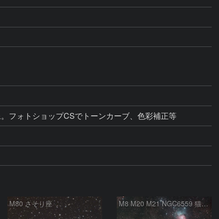
。フォトショップCSでトーンカーブ、色彩補正等
M80 さそり座
M8 M20 M21 NGC6559 猫の手星雲 いて座