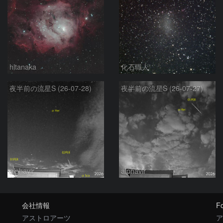
hltanaka
化石職人
夜半前の流星S (26-07-28)
夜半前の流星S (26-07-27)
alphavir
alphavir
会社情報
Fo
アストロアーツ
ア