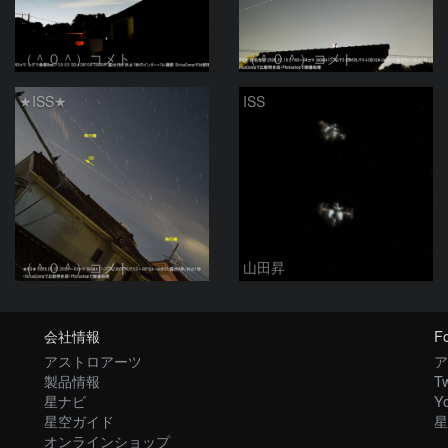
（＾０＾）コメト
（＾０＾）コメト
★ISS★
ISS
（＾０＾）コメト
山田昇
会社情報
Fo
アストロアーツ
ア
製品情報
Tw
星ナビ
Y
星空ガイド
星
オンラインショップ