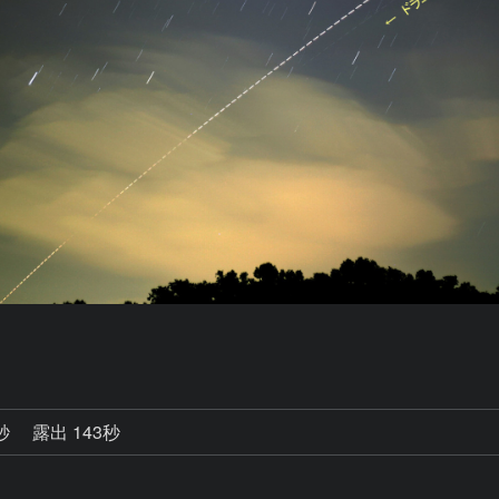
6秒
露出 143秒