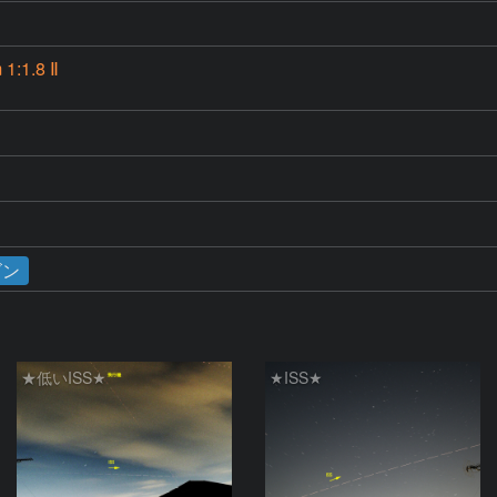
1:1.8 Ⅱ
ゴン
★低いISS★
★ISS★