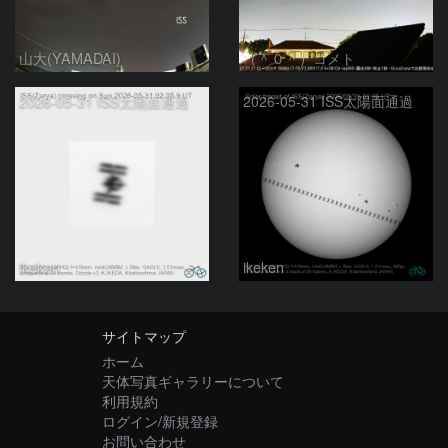
山大(YAMADAI)
（＾０＾）コメト
2026-05-31 ISS太陽面通過
2026-05-31 ISS太陽面通過
ikeken
ikeken
サイトマップ
ホーム
天体写真ギャラリーについて
利用規約
ログイン/新規登録
お問い合わせ