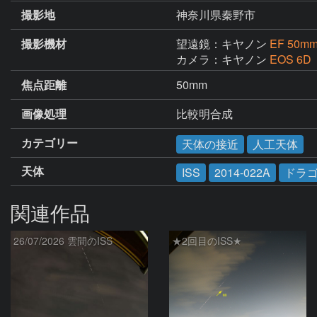
撮影地
神奈川県秦野市
撮影機材
望遠鏡：キヤノン
EF 50mm 
カメラ：キヤノン
EOS 6D
焦点距離
50mm
画像処理
比較明合成
カテゴリー
天体の接近
人工天体
天体
ISS
2014-022A
ドラ
関連作品
26/07/2026 雲間のISS
★2回目のISS★