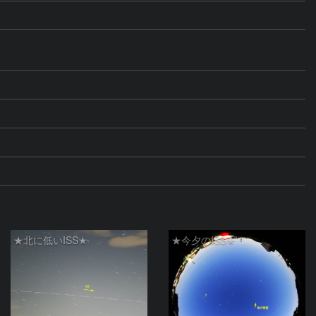
★北に低いISS★
★今夕のISS★