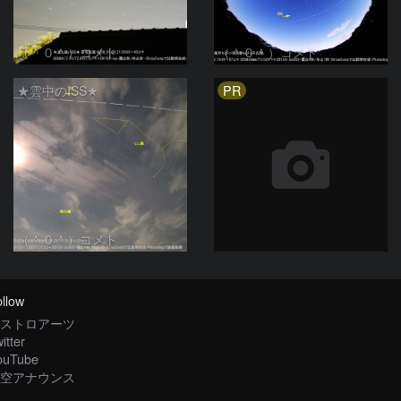
（＾０＾）コメト
（＾０＾）コメト
PR
★雲中のISS★
（＾０＾）コメト
llow
ストロアーツ
itter
ouTube
空アナウンス