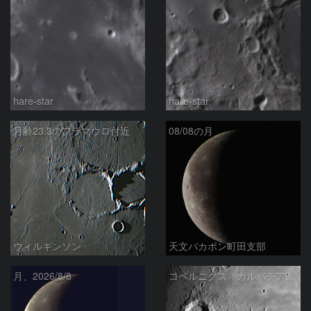
hare-star
hare-star
月齢23.3のフラマウロ付近
08/08の月
ウィルキンソン
天文バカボン町田支部
月、2026/8/8
コペルニクス、カルパチア山脈付近