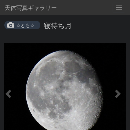
天体写真ギャラリー
Togg
navig
寝待ち月
☆とも☆