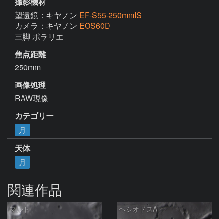
撮影機材
望遠鏡：キヤノン
EF-S55-250mmIS
カメラ：キヤノン
EOS60D
三脚 ポラリエ
焦点距離
250mm
画像処理
RAW現像
カテゴリー
月
天体
月
関連作品
マルト
ヘシオドスA