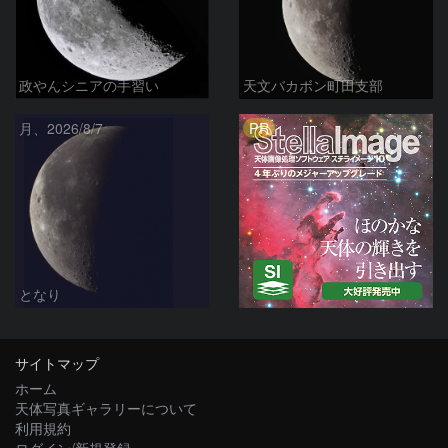
政やんシニアの手習い
天文バカボン町田支部
PR
月、2026/8/7
となり
サイトマップ
ホーム
天体写真ギャラリーについて
利用規約
ログイン/新規登録