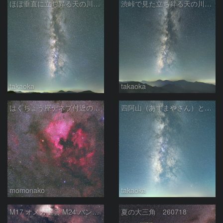
ほぼ垂直に立ち昇る天の川銀河
渋峠で見た立ち昇る天の川銀河
takaoka
takaoka
はくちょう座デネブ付近の空域 260720
四阿山（あずまやさん）と立ち昇る夏の銀河
momonako
takaoka
M17 オメガ星雲 M24 バンビの横顔 いて座
夏の大三角 260718