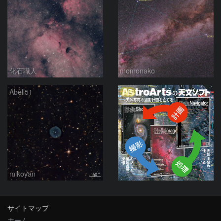
化石職人
momonako
PR
Abell51
mikoyan
サイトマップ
ホーム