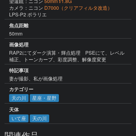
望遠鏡：ニコン
50mm f/1.8G
カメラ：ニコン
D7000（クリアフィルタ改造）
LPS-P2 ポラリエ
焦点距離
50mm
画像処理
RAP2にてダーク演算・輝点処理　PSEにて、レベル
補正、トーンカーブ、彩度調整、解像度変更
特記事項
妻が撮影、私が画像処理
カテゴリー
天の川
星座・星野
天体
いて座
天の川
関連作品