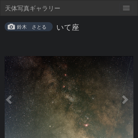
天体写真ギャラリー
Togg
navig
いて座
鈴木 さとる