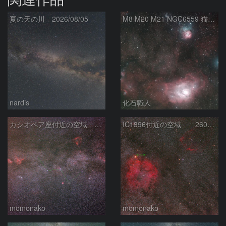
夏の天の川 2026/08/05
M8 M20 M21 NGC6559 猫の手星雲 いて座
nardis
化石職人
カシオペア座付近の空域 260720
IC1396付近の空域 260720
momonako
momonako