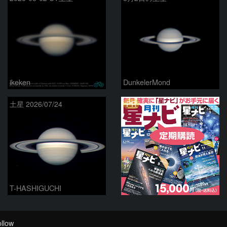
ikeken
DunkelerMond
PR
土星 2026/07/24
T-HASHIGUCHI
llow