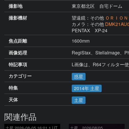
撮影地
東京都北区 自宅ドーム
撮影機材
望遠鏡：その他
ＯＲＩＯＮ 
カメラ：その他
DMK21AU0
焦点距離
1600mm
画像処理
特記事項
L画像は、R64フィルター
カテゴリー
惑星
特集
2014年 土星
天体
土星
関連作品
土星 2026-08-05 16:01.1 UT
土星 2026/08/05