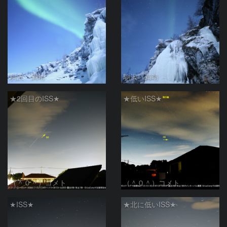
駒沢 満晴
駒沢 満晴
★2回目のISS★
★低いISS★
（＾０＾）コメト
（＾０＾）コメト
★ISS★
★北に低いISS★