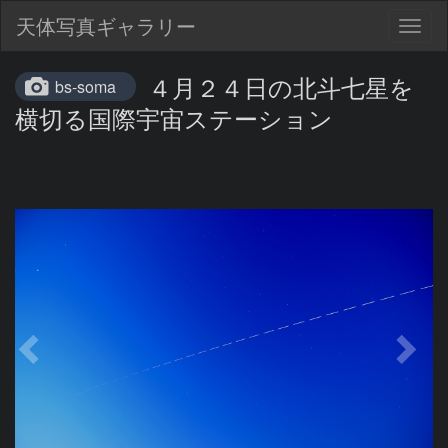
天体写真ギャラリー
Togg
navig
４月２４日の北斗七星を
bs-soma
横切る国際宇宙ステーション