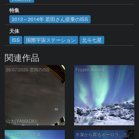
特集
2013～2014年 若田さん搭乗のISS
天体
ISS
国際宇宙ステーション
北斗七星
関連作品
26/07/2026 雲間のISS
Frozen Aurora
山大(YAMADAI)
駒沢 満晴
オーロラ放つ氷瀑
氷瀑から昇るオーロラ、北斗七星