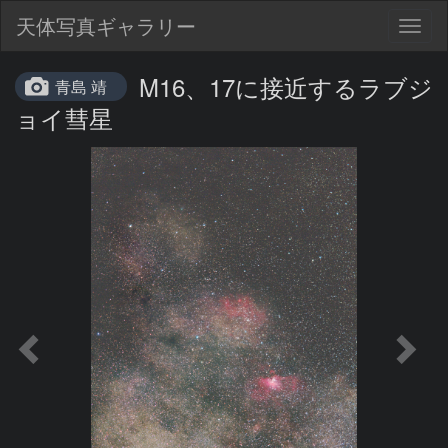
天体写真ギャラリー
Togg
navig
M16、17に接近するラブジ
青島 靖
ョイ彗星