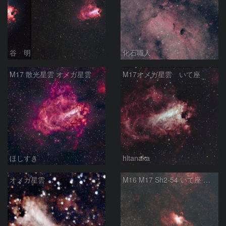
谷 明
化石職人
M17 散光星雲 オメガ星雲
M17オメガ星雲 いて座
ほしすき
hltanaka
オメガ星雲
M16 M17 Sh2-54 いて座 へび座