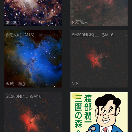
gungun
化石職人
創造の柱 (M16)
SE200NCRによるM16
今城 雅彦
N.S.
PR
SE200NによるM16