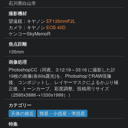
石川県白山市
撮影機材
望遠鏡：キヤノン
EF135mmF2L
カメラ：キヤノン
EOS 40D
ケンコーSkyMemoR
焦点距離
135mm
画像処理
PhotoshopCC（同夜、3:12:19～33:16 に撮影した計
19枚の画像(各60s露光)を、PhotoshopでRAW現像
後、コンポジットし、レイヤーマスクによるかぶり補
正後、トーンカーブ、彩度調整。投稿用リサイズ
（2585x3886→1330x1999））
カテゴリー
天体の接近
彗星・小惑星・準惑星
特集