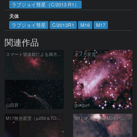
ラブジョイ彗星（C/2013 R1）
天体
ラブジョイ彗星
C/2013R1
M16
M17
関連作品
スマート望遠鏡による満月下の星雲（M16,NGC6960）
オメガ星雲
山田昇
gungun
M17散光星雲（μ250＆TOA130）
M17 オメガ星雲 M24 バンビの横顔 いて座