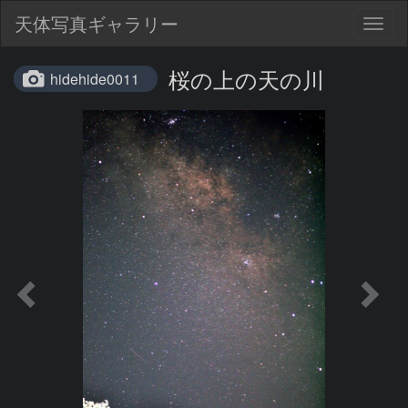
天体写真ギャラリー
Togg
navig
桜の上の天の川
hidehide0011