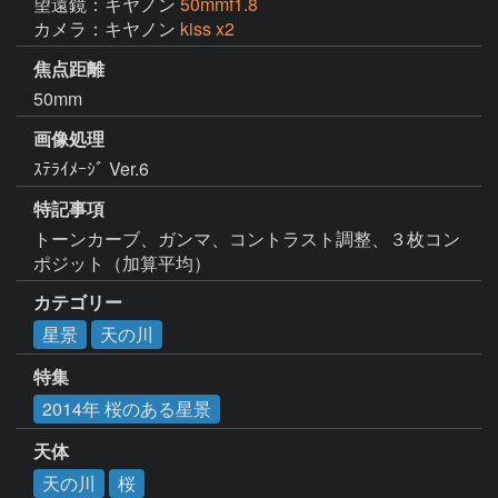
望遠鏡：キヤノン
50mmf1.8
カメラ：キヤノン
kiss x2
焦点距離
50mm
画像処理
ｽﾃﾗｲﾒｰｼﾞ Ver.6
特記事項
トーンカーブ、ガンマ、コントラスト調整、３枚コン
ポジット（加算平均）
カテゴリー
星景
天の川
特集
2014年 桜のある星景
天体
天の川
桜