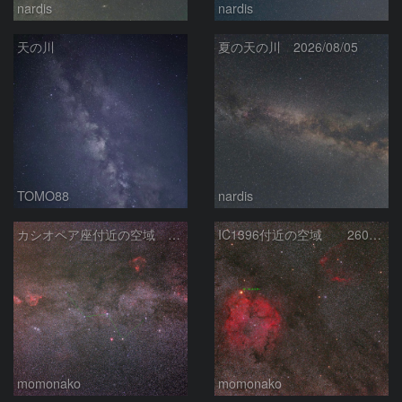
nardis
nardis
天の川
夏の天の川 2026/08/05
TOMO88
nardis
カシオペア座付近の空域 260720
IC1396付近の空域 260720
momonako
momonako