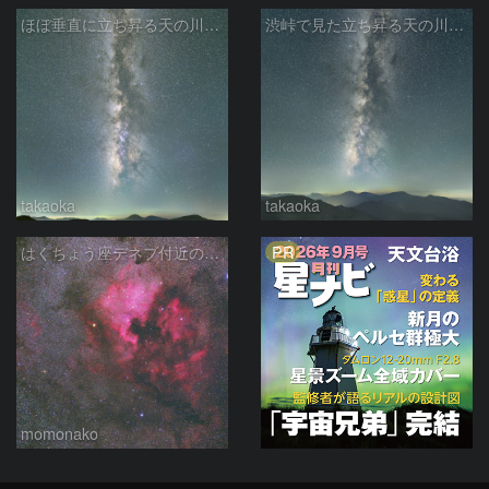
ほぼ垂直に立ち昇る天の川銀河
渋峠で見た立ち昇る天の川銀河
takaoka
takaoka
PR
はくちょう座デネブ付近の空域 260720
momonako