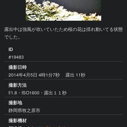
露出中は強風が吹いていたため桜の花は揺れ動いてる状態
でした。
ID
#19483
撮影日時
2014年4月5日 4時1分7秒
露出 11秒
撮影方法
f/1.8・ISO1600・露出１１秒
撮影地
静岡県牧之原市
撮影機材