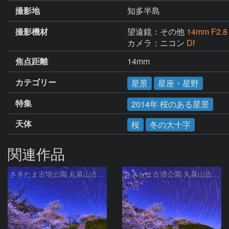
撮影地
知多半島
撮影機材
望遠鏡：その他
14mm F2.8
カメラ：ニコン
Df
焦点距離
14mm
カテゴリー
星景
星座・星野
特集
2014年 桜のある星景
天体
桜
冬の大十字
関連作品
さきたま古墳公園 丸墓山古墳の夜桜と北天の日周運動 埼玉県行田市
さきたま古墳公園 丸墓山古墳の夜桜と北天の日周運動 埼玉県行田市