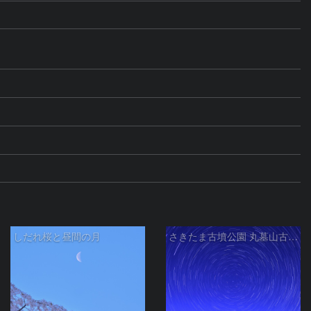
しだれ桜と昼間の月
さきたま古墳公園 丸墓山古墳の夜桜と北天の日周運動 埼玉県行田市