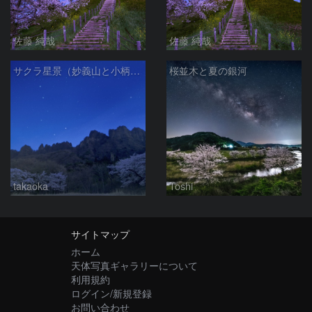
佐藤 純哉
佐藤 純哉
サクラ星景（妙義山と小柄杓、大柄杓）
桜並木と夏の銀河
takaoka
Toshi
サイトマップ
ホーム
天体写真ギャラリーについて
利用規約
ログイン/新規登録
お問い合わせ