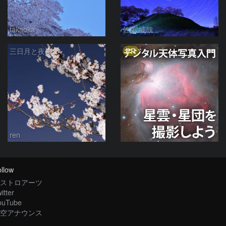
takaoka
佐藤 純哉
PR
三日月と夜桜
ren
llow
ストロアーツ
itter
ouTube
空アナウンス