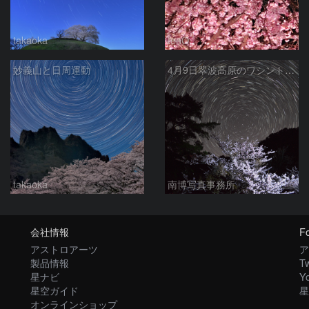
takaoka
tenQ
妙義山と日周運動
4月9日翠波高原のワシントン桜と日周運動
takaoka
南博写真事務所
会社情報
Fo
アストロアーツ
ア
製品情報
Tw
星ナビ
Y
星空ガイド
星
オンラインショップ