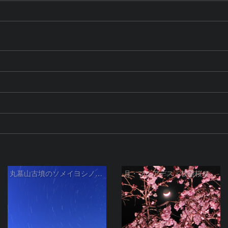
丸墓山古墳のソメイヨシノと北斗七星
月・プレアデス・枝垂桜＠横浜