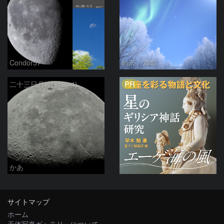
Condor57
駒沢 満晴
PR
二十三日月(月齢21.4)
かあ
サイトマップ
ホーム
天体写真ギャラリーについて