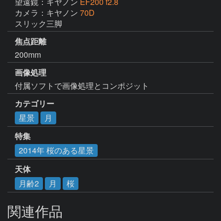
望遠鏡：キヤノン
EF200 f2.8
カメラ：キヤノン
70D
スリック三脚
焦点距離
200mm
画像処理
付属ソフトで画像処理とコンポジット
カテゴリー
星景
月
特集
2014年 桜のある星景
天体
月齢2
月
桜
関連作品