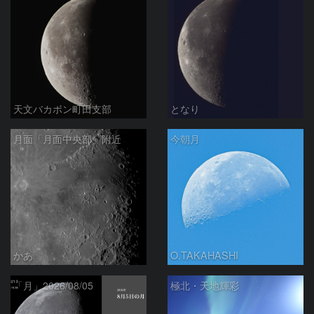
天文バカボン町田支部
となり
月面「月面中央部」附近
今朝月
かあ
O.TAKAHASHI
「月」2026/08/05
極北・天地輝彩