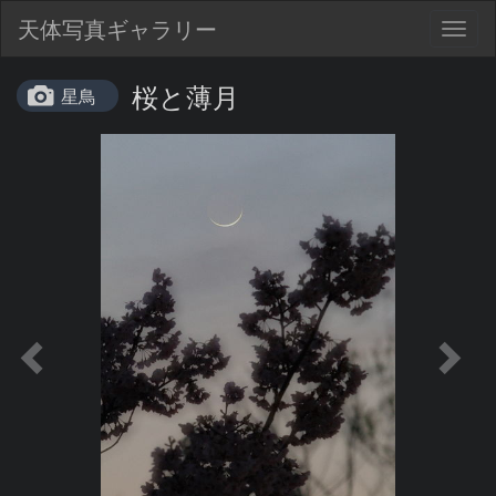
天体写真ギャラリー
Togg
navig
桜と薄月
星鳥