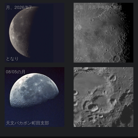
月、2026/8/7
月面「月面中央部」附近
となり
かあ
08/05の月
Moon 2026-08-04
天文バカボン町田支部
IKT2