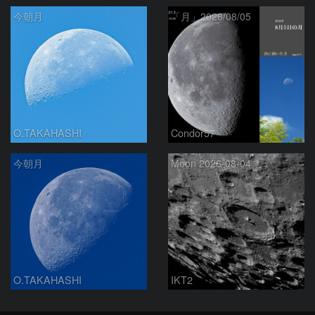
今朝月
「月」2026/08/05
O.TAKAHASHI
Condor57
今朝月
Moon 2026-08-04
O.TAKAHASHI
IKT2