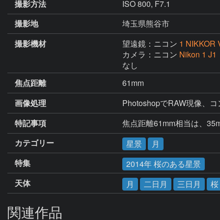
撮影方法
ISO 800, F7.1
撮影地
埼玉県熊谷市
撮影機材
望遠鏡：ニコン
1 NIKKOR V
カメラ：ニコン
Nikon 1 J1
なし
焦点距離
61mm
画像処理
PhotoshopでRAW現像
特記事項
焦点距離61mm相当は、35
カテゴリー
星景
月
特集
2014年 桜のある星景
天体
月
二日月
三日月
桜
関連作品