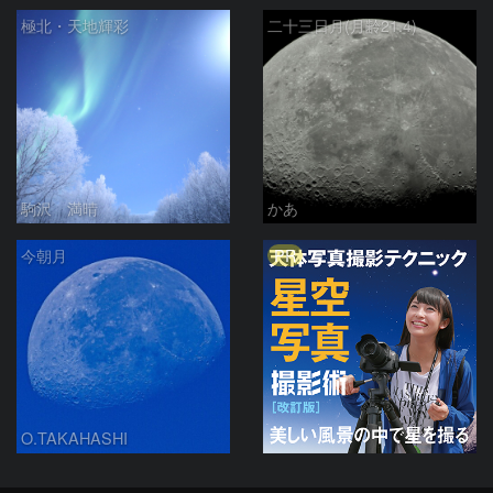
極北・天地輝彩
二十三日月(月齢21.4)
駒沢 満晴
かあ
PR
今朝月
O.TAKAHASHI