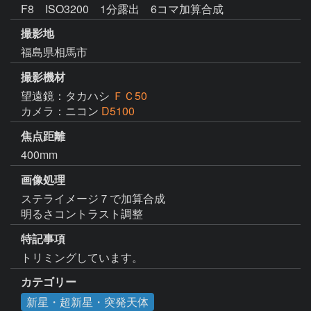
F8 ISO3200 1分露出 6コマ加算合成
撮影地
福島県相馬市
撮影機材
望遠鏡：タカハシ
ＦＣ50
カメラ：ニコン
D5100
焦点距離
400mm
画像処理
ステライメージ７で加算合成

明るさコントラスト調整
特記事項
トリミングしています。
カテゴリー
新星・超新星・突発天体