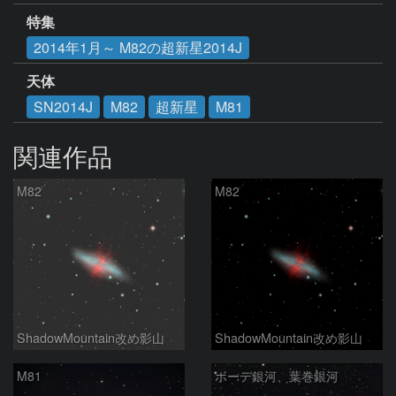
特集
2014年1月～ M82の超新星2014J
天体
SN2014J
M82
超新星
M81
関連作品
M82
M82
ShadowMountain改め影山
ShadowMountain改め影山
M81
ボーデ銀河、葉巻銀河