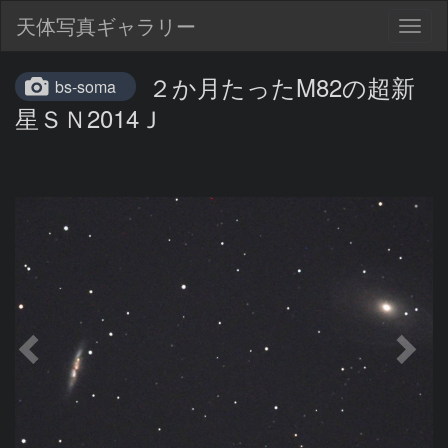
天体写真ギャラリー
Togg
navig
２か月たったM82の超新
bs-soma
星ＳＮ2014Ｊ