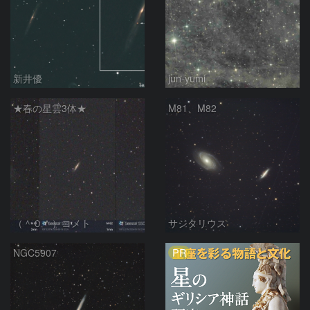
新井優
jun-yumi
★春の星雲3体★
M81、M82
（＾０＾）コメト
サジタリウス
PR
NGC5907