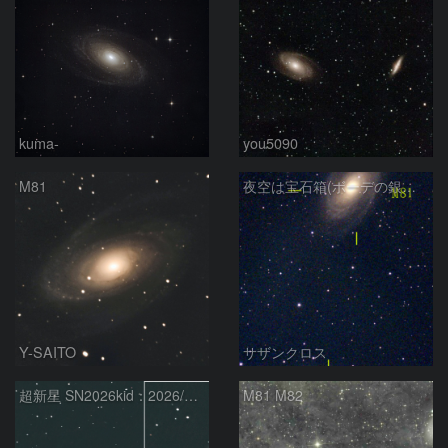
kuma-
you5090
M81
夜空は宝石箱(ボーデの銀河 M81) Seestar50
Y-SAITO
サザンクロス
超新星 SN2026kid：2026/05/18
M81 M82