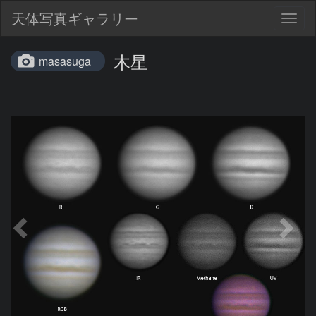
天体写真ギャラリー
Togg
navig
木星
masasuga