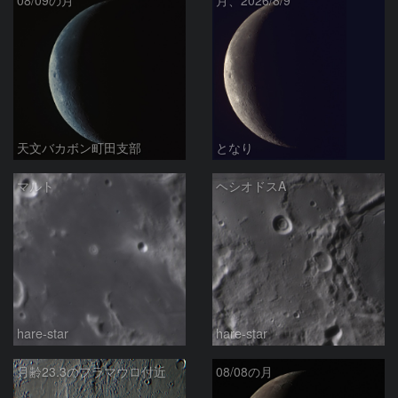
08/09の月
月、2026/8/9
天文バカボン町田支部
となり
マルト
ヘシオドスA
hare-star
hare-star
月齢23.3のフラマウロ付近
08/08の月