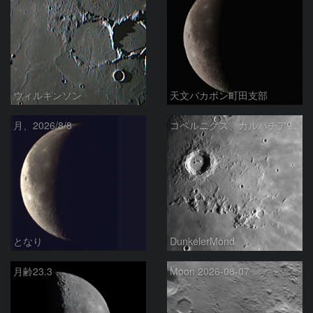
ウィルキンソン
天文バカボン町田支部
月、2026/8/8
コペルニクス、カルパチア山脈付近
となり
DunkelerMond
月齢23.3
Moon 2026-08-07