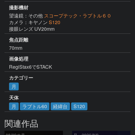
撮影機材
望遠鏡：その他
スコープテック・ラプトル６０
カメラ：キヤノン
S120
接眼レンズ UV20mm
焦点距離
70mm
画像処理
RegiStax6でSTACK
カテゴリー
月
天体
月
ラプトル60
経緯台
S120
関連作品