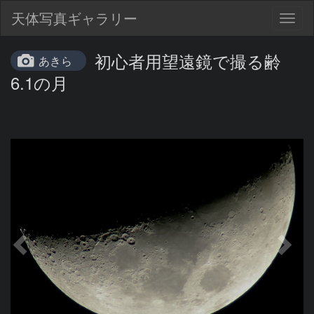
天体写真ギャラリー
Togg
navig
初心者用望遠鏡で撮る齢
あきら
6.1の月