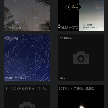
nuwatsuka
YAMAMOTO ＫＯＵＪＩ
北極周辺
Iridium54
imaizumi1053
SKY
オリオン座を通るイリジウムフレア
2017/11/17 IRIDIUM62