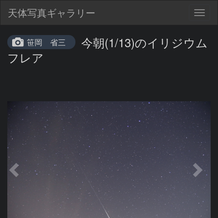
天体写真ギャラリー
Togg
navig
今朝(1/13)のイリジウム
笹岡 省三
フレア