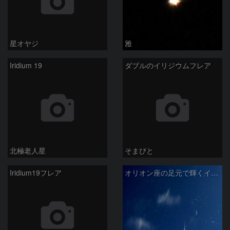
星オヤジ
雅
Iridium 19
ダブルのイリジウムフレア
北極老人星
そまびと
Iridium19フレア
オリオン座の足元で輝くイリジウムフレア