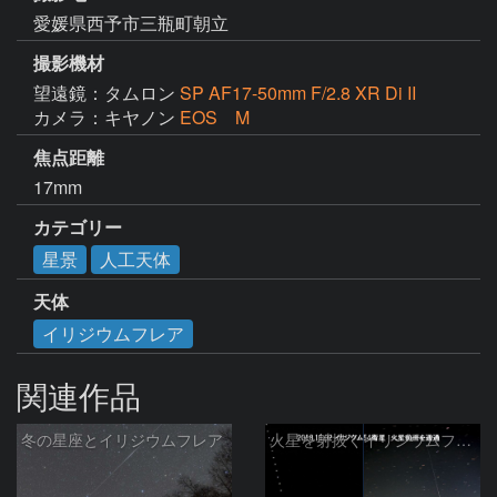
愛媛県西予市三瓶町朝立
撮影機材
望遠鏡：タムロン
SP AF17-50mm F/2.8 XR Di II
カメラ：キヤノン
EOS M
焦点距離
17mm
カテゴリー
星景
人工天体
天体
イリジウムフレア
関連作品
冬の星座とイリジウムフレア
火星を射抜くイリジウムフレア