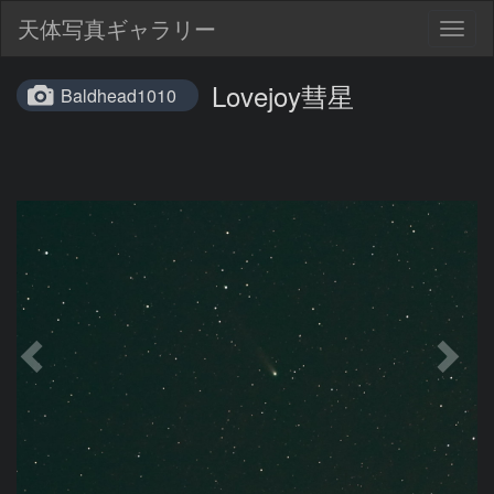
天体写真ギャラリー
Togg
navig
Lovejoy彗星
Baldhead1010