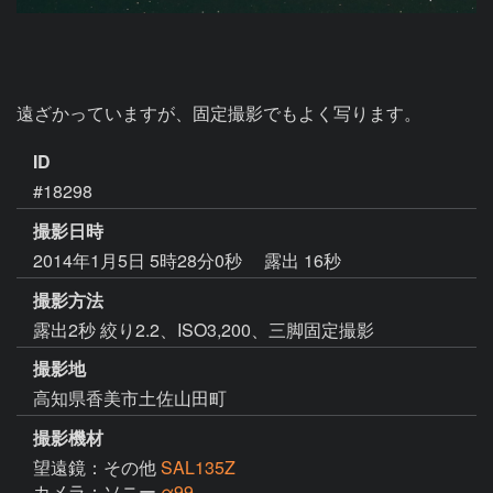
遠ざかっていますが、固定撮影でもよく写ります。
ID
#18298
撮影日時
2014年1月5日 5時28分0秒
露出 16秒
撮影方法
露出2秒 絞り2.2、ISO3,200、三脚固定撮影
撮影地
高知県香美市土佐山田町
撮影機材
望遠鏡：その他
SAL135Z
カメラ：ソニー
α99