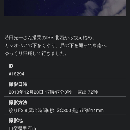
若田光一さん搭乗のISS 北西から観え始め、

カシオペアの下をくぐり、昴の下を通って東南へ

ゆっくり飛翔して行きました。
ID
#18294
撮影日時
2013年12月28日 17時47分0秒
露出 72秒
撮影方法
絞りF2.8 露出時間6秒 ISO800 焦点距離11mm
撮影地
山梨県甲府市