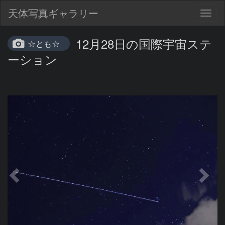
天体写真ギャラリー
Togg
navig
12月28日の国際宇宙ステ
☆とも☆
ーション