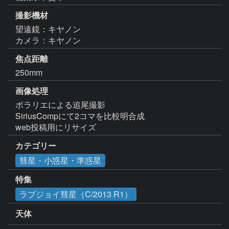
撮影機材
望遠鏡：キヤノン
カメラ：キヤノン
焦点距離
250mm
画像処理
ポラリエによる追尾撮影

SiriusCompにて2コマを比較明合成

web投稿用にリサイズ
カテゴリー
彗星・小惑星・準惑星
特集
ラブジョイ彗星（C/2013 R1）
天体