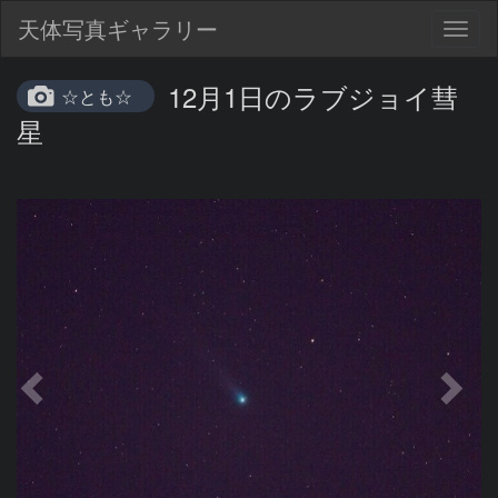
天体写真ギャラリー
Togg
navig
12月1日のラブジョイ彗
☆とも☆
星