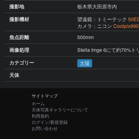
撮影地
栃木県大田原市内
撮影機材
望遠鏡：トミーテック
50E
カメラ：ニコン
Coolpix990
焦点距離
500mm
画像処理
Stella Imge 6にて約7
カテゴリー
太陽
天体
サイトマップ
ホーム
天体写真ギャラリーについて
利用規約
ログイン/新規登録
お問い合わせ