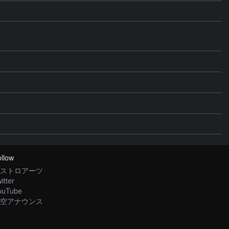
llow
ストロアーツ
itter
ouTube
空アナウンス