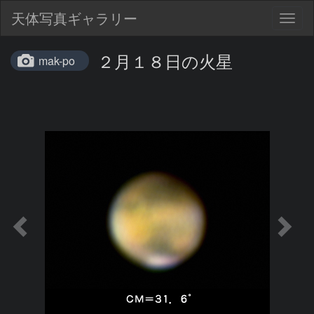
天体写真ギャラリー
Togg
navig
２月１８日の火星
mak-po