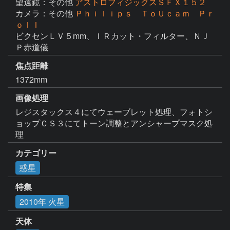
望遠鏡：その他
アストロフィジックスＳＦＸ１５２
カメラ：その他
Ｐｈｉｌｉｐｓ ＴｏＵｃａｍ Ｐｒ
ｏＩＩ
ビクセンＬＶ５mm、ＩＲカット・フィルター、ＮＪ
Ｐ赤道儀
焦点距離
1372mm
画像処理
レジスタックス４にてウェーブレット処理、フォトシ
ョップＣＳ３にてトーン調整とアンシャープマスク処
理
カテゴリー
惑星
特集
2010年 火星
天体