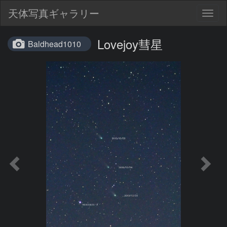
天体写真ギャラリー
Togg
navig
Lovejoy彗星
Baldhead1010