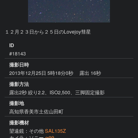
１２月２３日から２５日のLovejoy彗星
ID
#18143
撮影日時
2013年12月25日 5時18分0秒
露出 16秒
撮影方法
露出2秒 絞り2.2、ISO2,500、三脚固定撮影
撮影地
高知県香美市土佐山田町
撮影機材
望遠鏡：その他
SAL135Z
カメラ：ソニー
α99