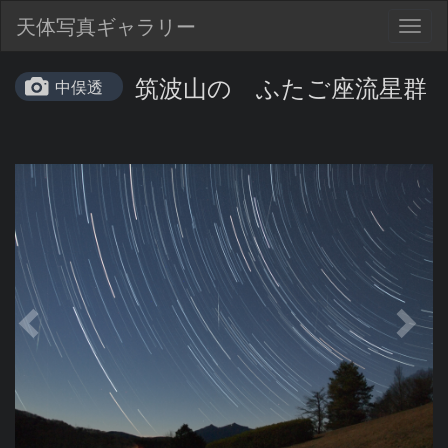
天体写真ギャラリー
Togg
navig
筑波山の ふたご座流星群
中俣透