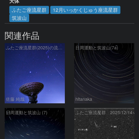
天体
ふたご座流星群
12月いっかくじゅう座流星群
筑波山
関連作品
ふたご座流星群(2025)の流星と冬の星座、さくら宇宙公園のパラボラアンテナ
日周運動と筑波山(7a)
佐藤 純哉
hltanaka
日周運動と筑波山 (7)
ふたご座流星群 2025/12/14