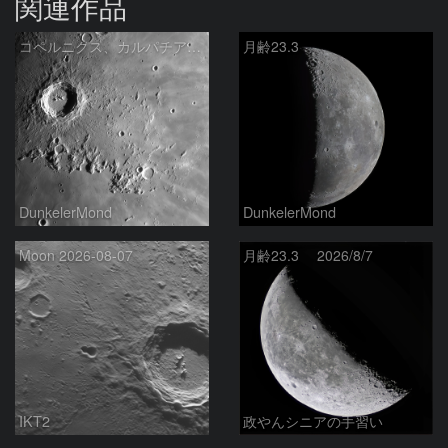
関連作品
コペルニクス、カルパチア山脈付近
月齢23.3
DunkelerMond
DunkelerMond
Moon 2026-08-07
月齢23.3 2026/8/7
IKT2
政やんシニアの手習い