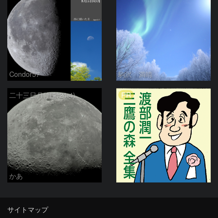
Condor57
駒沢 満晴
PR
二十三日月(月齢21.4)
かあ
サイトマップ