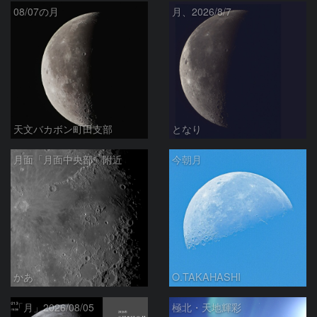
08/07の月
月、2026/8/7
天文バカボン町田支部
となり
月面「月面中央部」附近
今朝月
かあ
O.TAKAHASHI
「月」2026/08/05
極北・天地輝彩