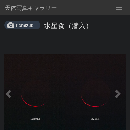
天体写真ギャラリー
Togg
navig
水星食（潜入）
riomizuki