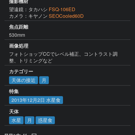
撮影機材
望遠鏡：タカハシ
FSQ-106ED
カメラ：キヤノン
SEOCooled60D
焦点距離
530mm
画像処理
フォトショップCCでレベル補正、コントラスト調
整、トリミングなど
カテゴリー
天体の接近
月
特集
2013年12月2日 水星食
天体
水星
月
惑星食