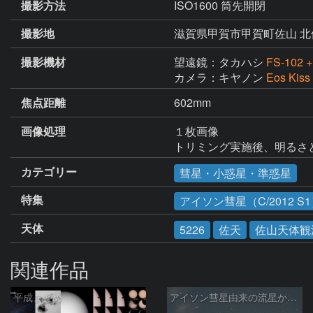
撮影方法
ISO1600 筒先開閉
撮影地
滋賀県甲賀市甲賀町佐山 
撮影機材
望遠鏡：タカハシ
FS-102
カメラ：キヤノン
Eos Kiss 
焦点距離
602mm
画像処理
１枚画像

トリミング実施後、明るさ
カテゴリー
彗星・小惑星・準惑星
特集
アイソン彗星（C/2012 S
天体
5226
佐天
佐山天体観
関連作品
平成まとめ
アイソン彗星由来の流星か☆彡