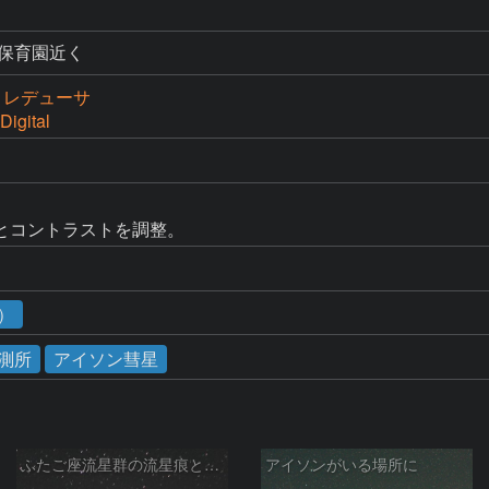
北保育園近く
 + レデューサ
Digital
とコントラストを調整。
1）
測所
アイソン彗星
ふたご座流星群の流星痕と散在流星
アイソンがいる場所に