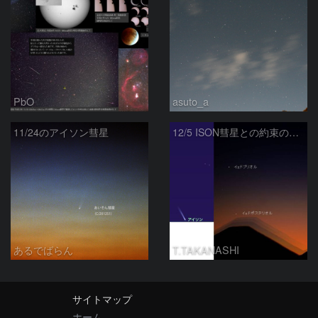
PbO
asuto_a
11/24のアイソン彗星
12/5 ISON彗星との約束の地へ
あるでばらん
T.TAKANASHI
サイトマップ
ホーム