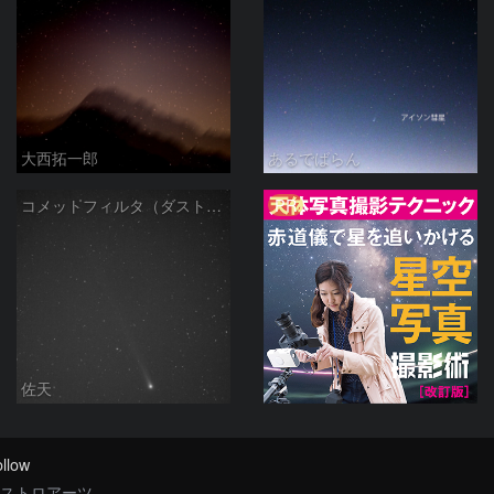
大西拓一郎
あるでばらん
PR
コメットフィルタ（ダストの尾）で写したラブジョイ彗星
佐天
llow
ストロアーツ