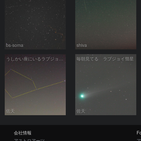
bs-soma
shiva
うしかい座にいるラブジョイ彗星
毎朝見てる ラブジョイ彗星
佐天
佐天
会社情報
Fo
アストロアーツ
ア