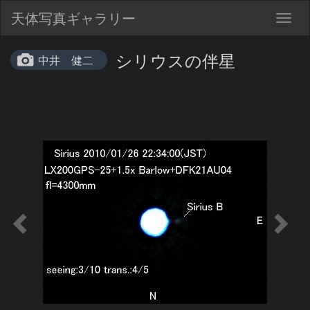
天体写真ギャラリー
Togg
navig
シリウスの伴星
中井 健二