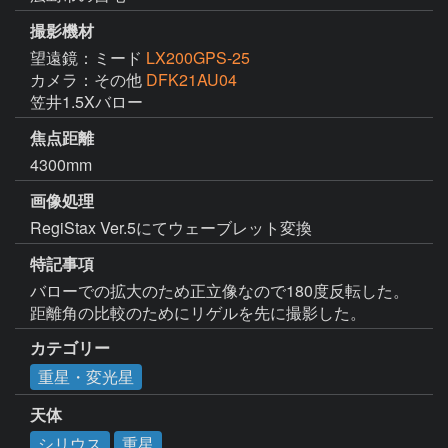
撮影機材
望遠鏡：ミード
LX200GPS-25
カメラ：その他
DFK21AU04
笠井1.5Xバロー
焦点距離
4300mm
画像処理
RegiStax Ver.5にてウェーブレット変換
特記事項
バローでの拡大のため正立像なので180度反転した。

距離角の比較のためにリゲルを先に撮影した。
カテゴリー
重星・変光星
天体
シリウス
重星