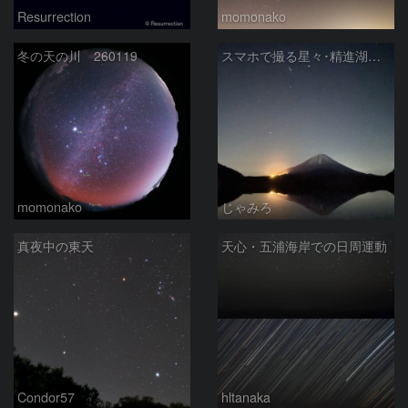
Resurrection
momonako
冬の天の川 260119
スマホで撮る星々･精進湖での冬の星座
momonako
じゃみろ
真夜中の東天
天心・五浦海岸での日周運動
Condor57
hltanaka