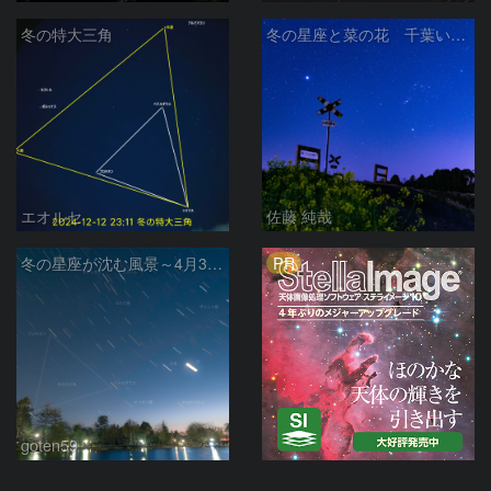
冬の特大三角
冬の星座と菜の花 千葉いすみ鉄道 第二五之町踏切で
エオルセ
佐藤 純哉
PR
冬の星座が沈む風景～4月30日の夕暮れ
goten59