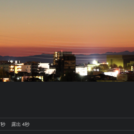
7秒
露出 4秒