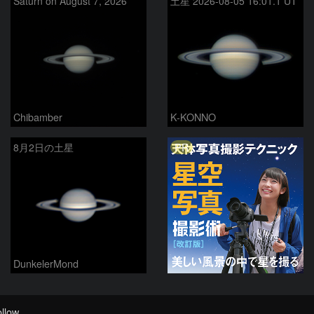
Saturn on August 7, 2026
土星 2026-08-05 16:01.1 UT
Chibamber
K-KONNO
PR
8月2日の土星
DunkelerMond
llow