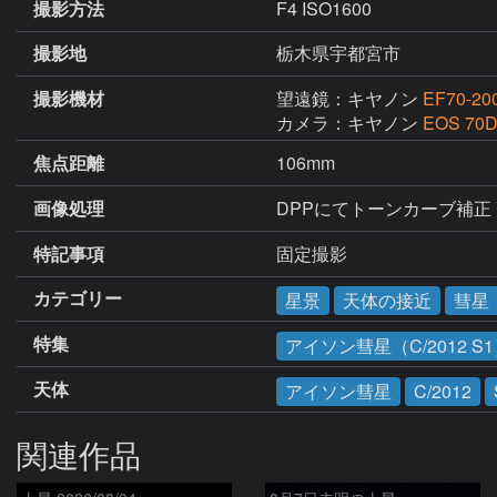
撮影方法
F4 ISO1600
撮影地
栃木県宇都宮市
撮影機材
望遠鏡：キヤノン
EF70-20
カメラ：キヤノン
EOS 70
焦点距離
106mm
画像処理
DPPにてトーンカーブ補正
特記事項
固定撮影
カテゴリー
星景
天体の接近
彗星
特集
アイソン彗星（C/2012 S
天体
アイソン彗星
C/2012
関連作品