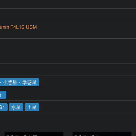
0mm F4L IS USM
D
・小惑星・準惑星
1）
S1
水星
土星