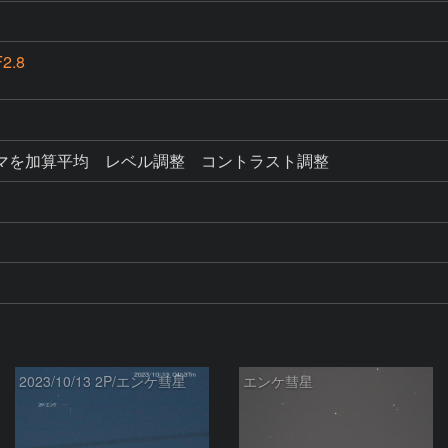
2.8
マを加算平均　レベル調整　コントラスト調整
2023/10/13 2P/エンケ彗星
エンケ彗星