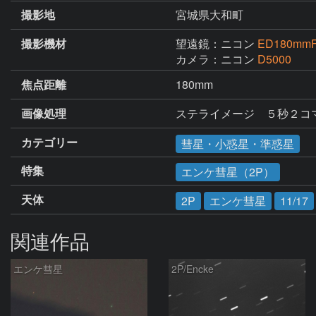
撮影地
宮城県大和町
撮影機材
望遠鏡：ニコン
ED180mmF
カメラ：ニコン
D5000
焦点距離
180mm
画像処理
ステライメージ　５秒２コ
カテゴリー
彗星・小惑星・準惑星
特集
エンケ彗星（2P）
天体
2P
エンケ彗星
11/17
関連作品
エンケ彗星
2P/Encke