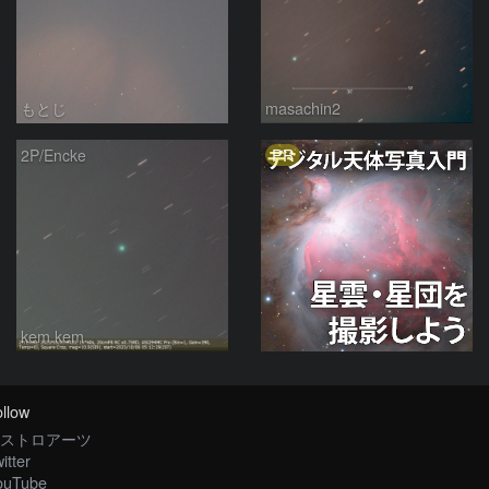
もとじ
masachin2
PR
2P/Encke
kem.kem
llow
ストロアーツ
itter
ouTube