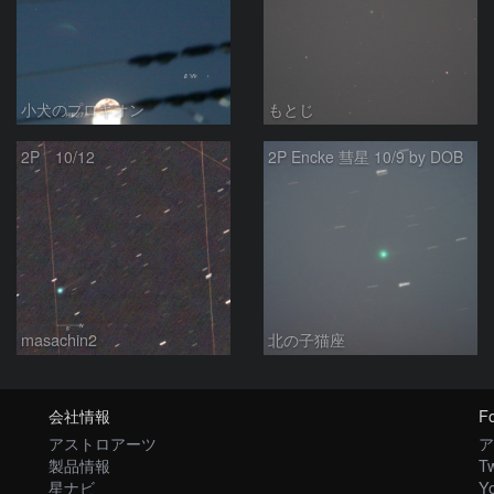
小犬のプロキオン
もとじ
2P 10/12
2P Encke 彗星 10/9 by DOB
masachin2
北の子猫座
会社情報
Fo
アストロアーツ
ア
製品情報
Tw
星ナビ
Y