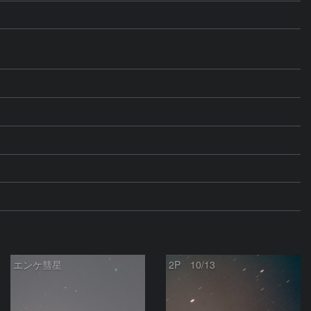
エンケ彗星
2P 10/13