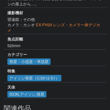
ンの屋上から…。
撮影機材
望遠鏡：その他
カメラ：カシオ
EX-FH20 レンズ・カメラ一体デジカ
メ
焦点距離
520mm
カテゴリー
彗星・小惑星・準惑星
特集
アイソン彗星（C/2012 S1）
天体
ISON,アイソン,彗星
関連作品