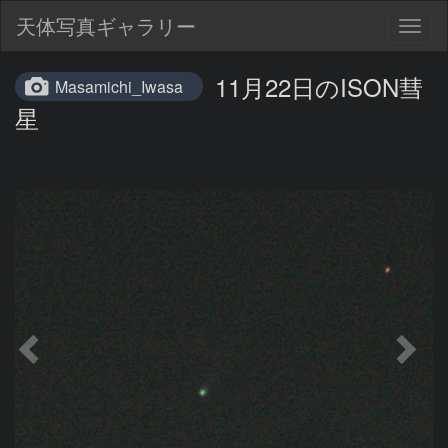
天体写真ギャラリー
Togg
navig
11月22日のISON彗
Masamichi_Iwasa
星