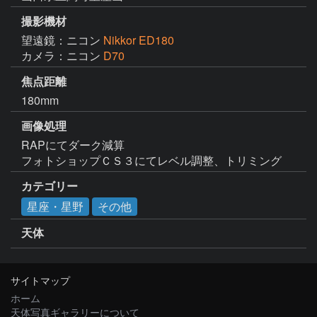
撮影機材
望遠鏡：ニコン
Nikkor ED180
カメラ：ニコン
D70
焦点距離
180mm
画像処理
RAPにてダーク減算

フォトショップＣＳ３にてレベル調整、トリミング
カテゴリー
星座・星野
その他
天体
サイトマップ
ホーム
天体写真ギャラリーについて