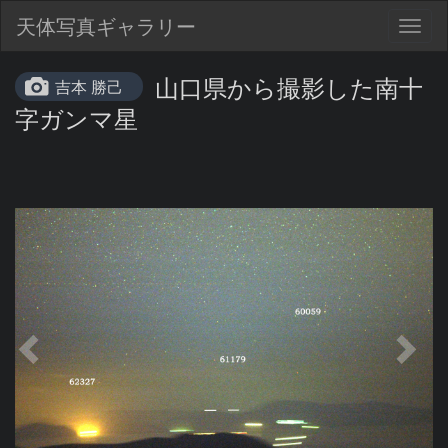
天体写真ギャラリー
Togg
navig
山口県から撮影した南十
吉本 勝己
字ガンマ星