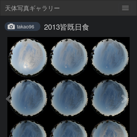
天体写真ギャラリー
Togg
navig
2013皆既日食
takao96