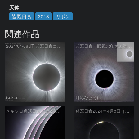
天体
皆既日食
2013
ガボン
関連作品
2024/04/08UT 皆既日食コロナ(HDR, R-USM)
皆既日食 眼視の印象と強調 2024/04/09
ikeken
月影ひょうげ
メキシコ皆既日食 第2接触時
皆既日食2024年4月8日［第２接触時のダイヤモンドリング］