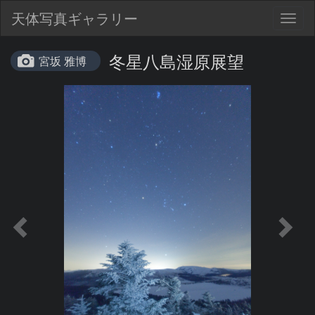
天体写真ギャラリー
Togg
navig
冬星八島湿原展望
宮坂 雅博