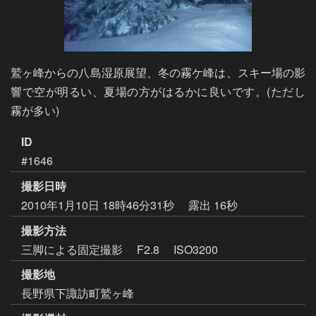
鷲ヶ峰からの八島湿原展望、冬の霧ケ峰は、スキー場の影
響で空が明るい、夏場の方がはるかに良いです。(ただし
霧が多い)
ID
#1646
撮影日時
2010年1月10日 18時46分31秒
露出 16秒
撮影方法
三脚による固定撮影 F2.8 ISO3200
撮影地
長野県下諏訪町鷲ヶ峰