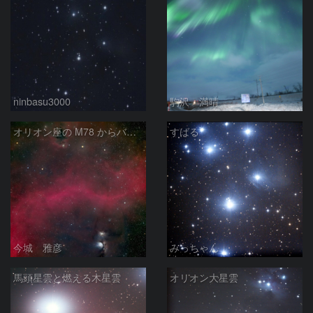
ninbasu3000
駒沢 満晴
オリオン座の M78 からバーナードループをまたいで LDN1622あたり
すばる
今城 雅彦
みっちゃん
馬頭星雲と燃える木星雲
オリオン大星雲