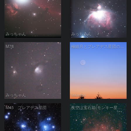
みっちゃん
みっちゃん
M78
極細月とプレアデス星団の接近
みっちゃん
takaoka
M45 プレアデス星団
夜空は宝石箱(モンキー星雲 NGC2174) Seestar50