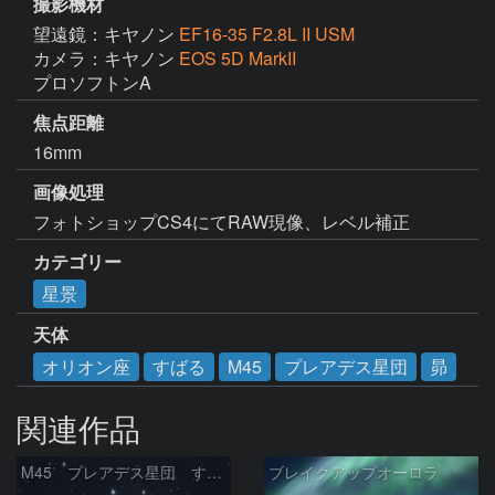
撮影機材
望遠鏡：キヤノン
EF16-35 F2.8L II USM
カメラ：キヤノン
EOS 5D MarkII
プロソフトンA
焦点距離
16mm
画像処理
フォトショップCS4にてRAW現像、レベル補正
カテゴリー
星景
天体
オリオン座
すばる
M45
プレアデス星団
昴
関連作品
M45 プレアデス星団 すばる
ブレイクアップオーロラ