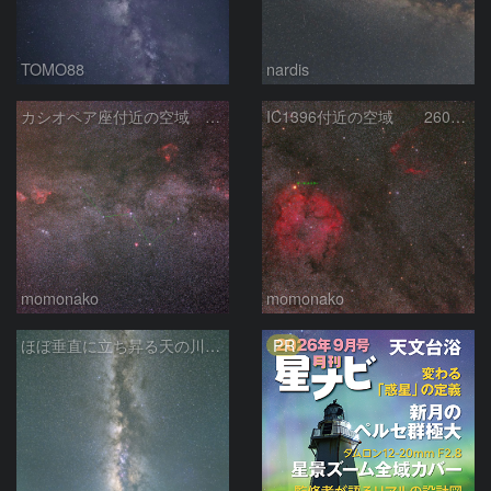
TOMO88
nardis
カシオペア座付近の空域 260720
IC1396付近の空域 260720
momonako
momonako
PR
ほぼ垂直に立ち昇る天の川銀河