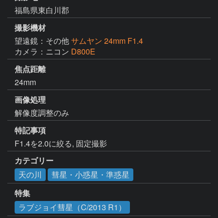
福島県東白川郡
撮影機材
望遠鏡：その他
サムヤン 24mm F1.4
カメラ：ニコン
D800E
焦点距離
24mm
画像処理
解像度調整のみ
特記事項
F1.4を2.0に絞る, 固定撮影
カテゴリー
天の川
彗星・小惑星・準惑星
特集
ラブジョイ彗星（C/2013 R1）