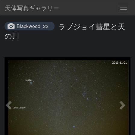
天体写真ギャラリー
Togg
navig
ラブジョイ彗星と天
Blackwood_22
の川