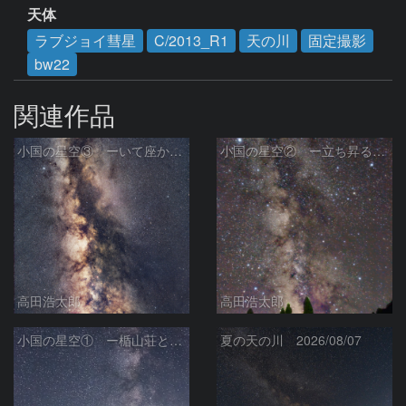
天体
ラブジョイ彗星
C/2013_R1
天の川
固定撮影
bw22
関連作品
小国の星空③ ーいて座からわし座にかけての銀河ー
小国の星空② ー立ち昇る天の川ー
高田浩太郎
高田浩太郎
小国の星空① ー楯山荘と天の川ー
夏の天の川 2026/08/07