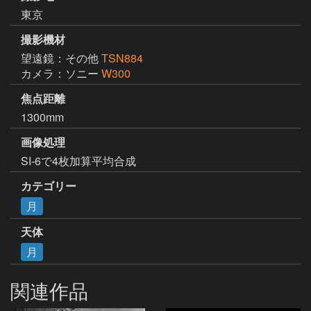
東京
撮影機材
望遠鏡：その他
TSN884
カメラ：ソニー
W300
焦点距離
1300mm
画像処理
SI-6で4枚加算平均合成
カテゴリー
月
天体
月
関連作品