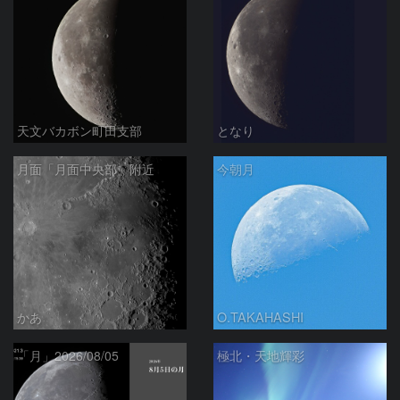
天文バカボン町田支部
となり
月面「月面中央部」附近
今朝月
かあ
O.TAKAHASHI
「月」2026/08/05
極北・天地輝彩