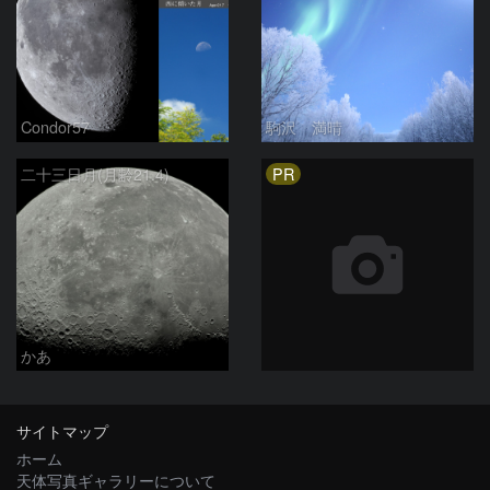
Condor57
駒沢 満晴
PR
二十三日月(月齢21.4)
かあ
サイトマップ
ホーム
天体写真ギャラリーについて