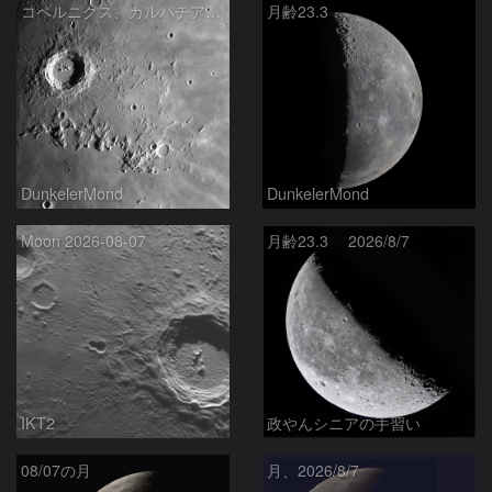
コペルニクス、カルパチア山脈付近
月齢23.3
DunkelerMond
DunkelerMond
Moon 2026-08-07
月齢23.3 2026/8/7
IKT2
政やんシニアの手習い
08/07の月
月、2026/8/7