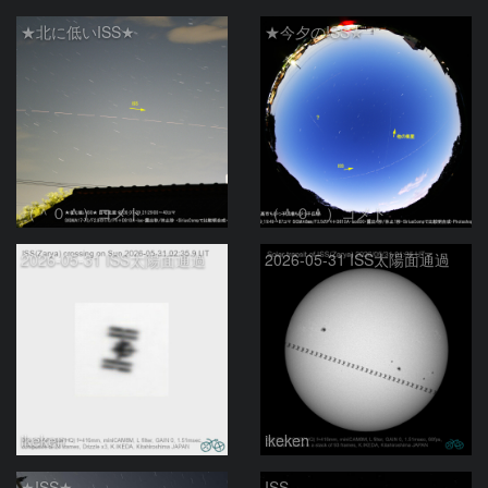
★北に低いISS★
★今夕のISS★
（＾０＾）コメト
（＾０＾）コメト
2026-05-31 ISS太陽面通過
2026-05-31 ISS太陽面通過
ikeken
ikeken
★ISS★
ISS