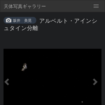
天体写真ギャラリー
Togg
navig
アルベルト・アインシ
坂井 美晃
ュタイン分離