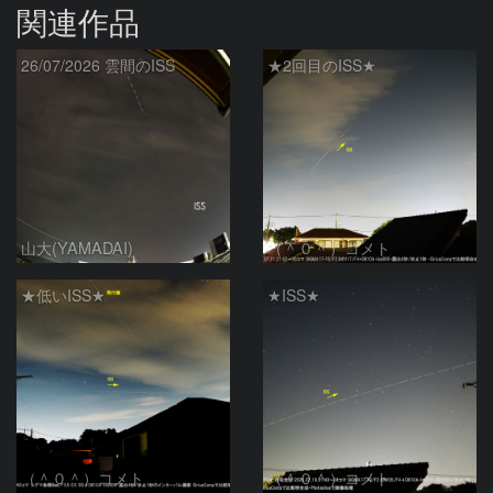
関連作品
26/07/2026 雲間のISS
★2回目のISS★
山大(YAMADAI)
（＾０＾）コメト
★低いISS★
★ISS★
（＾０＾）コメト
（＾０＾）コメト