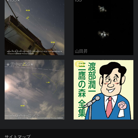
（＾０＾）コメト
山田昇
PR
★雲中のISS★
（＾０＾）コメト
サイトマップ