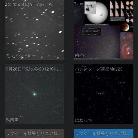
C/2024 S1 (ATLAS)
平成まとめ
モンドシャルナ
PbO
9月28日早朝のC/2012 K1 PanSTARRS
パンスターズ彗星May23
階段男
はねっち
ラブジョイ彗星とリニア彗星とバーナード星
ラブジョイ彗星とリニア彗星Jan24