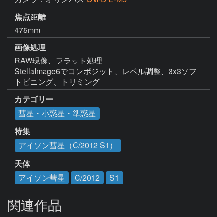
焦点距離
475mm
画像処理
RAW現像、フラット処理

StellaImage6でコンポジット、レベル調整、3x3ソフ
トビニング、トリミング
カテゴリー
彗星・小惑星・準惑星
特集
アイソン彗星（C/2012 S1）
天体
アイソン彗星
C/2012
S1
関連作品