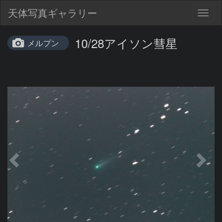
天体写真ギャラリー
Togg
navig
10/28アイソン彗星
メルプン