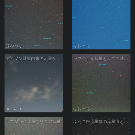
はねっち
はねっち
アイソン彗星由来の流星か☆彡
ラブジョイ彗星とリニア彗星Jan14
asuto_a
はねっち
ラブジョイ彗星とリニア彗星
ふたご座流星群の流星痕と散在流星