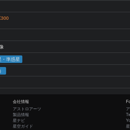
X300
現像
星・準惑星
1）
会社情報
Fo
アストロアーツ
ア
製品情報
Tw
星ナビ
Y
星空ガイド
星