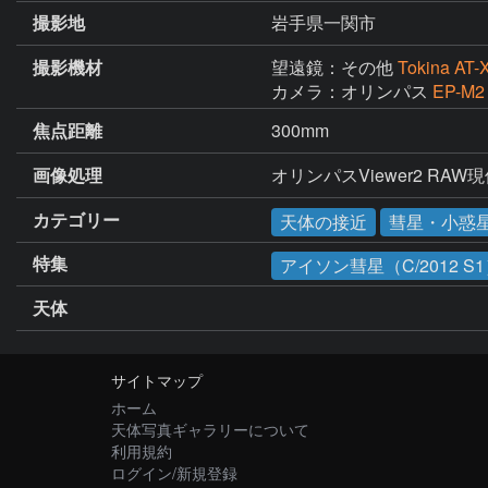
撮影地
岩手県一関市
撮影機材
望遠鏡：その他
Tokina AT-
カメラ：オリンパス
EP-M2
焦点距離
300mm
画像処理
オリンパスViewer2 RAW
カテゴリー
天体の接近
彗星・小惑
特集
アイソン彗星（C/2012 S
天体
サイトマップ
ホーム
天体写真ギャラリーについて
利用規約
ログイン/新規登録