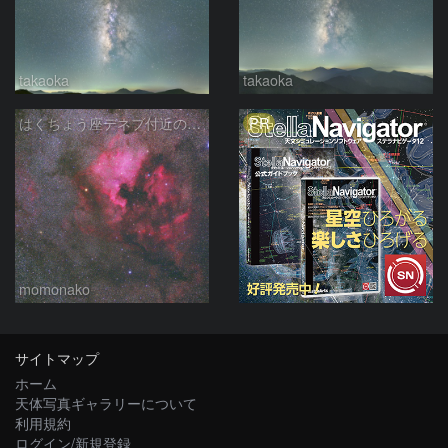
takaoka
takaoka
PR
はくちょう座デネブ付近の空域 260720
momonako
サイトマップ
ホーム
天体写真ギャラリーについて
利用規約
ログイン/新規登録