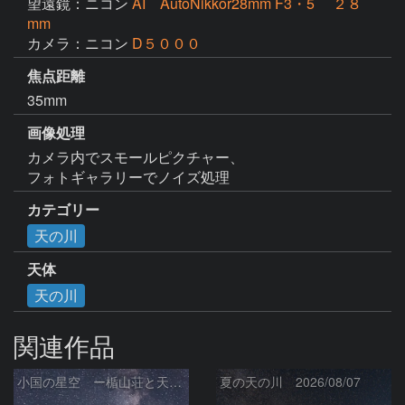
望遠鏡：ニコン
AI AutoNikkor28mm F3・5 ２８
mm
カメラ：ニコン
D５０００
焦点距離
35mm
画像処理
カメラ内でスモールピクチャー、

フォトギャラリーでノイズ処理
カテゴリー
天の川
天体
天の川
関連作品
小国の星空 ー楯山荘と天の川ー
夏の天の川 2026/08/07