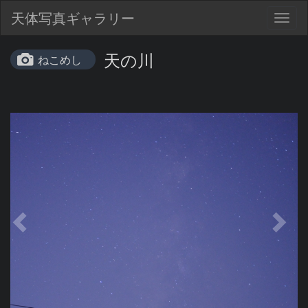
天体写真ギャラリー
Togg
navig
天の川
ねこめし