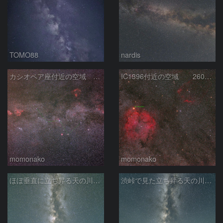
TOMO88
nardis
カシオペア座付近の空域 260720
IC1396付近の空域 260720
momonako
momonako
ほぼ垂直に立ち昇る天の川銀河
渋峠で見た立ち昇る天の川銀河