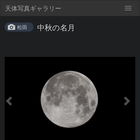
天体写真ギャラリー
Togg
navig
中秋の名月
松田