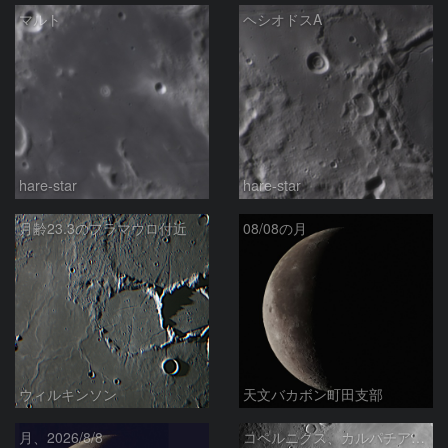
マルト
ヘシオドスA
hare-star
hare-star
月齢23.3のフラマウロ付近
08/08の月
ウィルキンソン
天文バカボン町田支部
月、2026/8/8
コペルニクス、カルパチア山脈付近