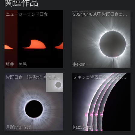
関連作品
ニュージーランド日食
2024/04/08UT 皆既日食コロナ(HDR, R-USM)
坂井 美晃
ikeken
皆既日食 眼視の印象と強調 2024/04/09
メキシコ皆既日食 第2接触時
月影ひょうげ
kaz55kaz