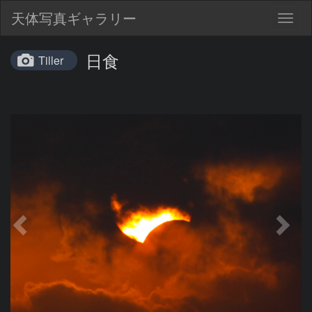
天体写真ギャラリー
Togg
navig
日食
Tiller