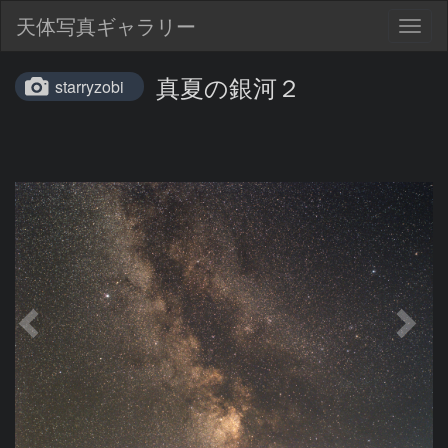
天体写真ギャラリー
Togg
navig
真夏の銀河２
starryzobi