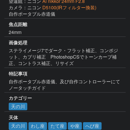
望遠鏡：ニコン
Ai nikkor 24mm F2.8
カメラ：ニコン
D5100(IRフィルター換装)
自作ポータブル赤道儀
焦点距離
24mm
画像処理
ステライメージ7でダーク・フラット補正、コンポジ
ット、カブリ補正　PhotoshopCSでトーンカーブ補
正、コントラス補正、リサイズ
特記事項
自作ポータブル赤道儀、及び自作コントローラーにて
ノータッチガイド
カテゴリー
天の川
天体
天の川
わし座
たて座
や座
へび座