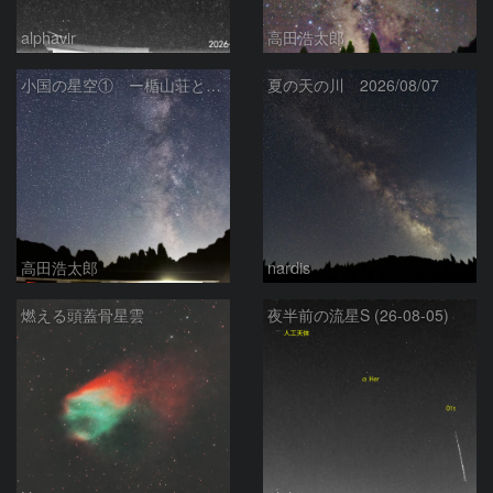
alphavir
高田浩太郎
小国の星空① ー楯山荘と天の川ー
夏の天の川 2026/08/07
高田浩太郎
nardis
燃える頭蓋骨星雲
夜半前の流星S (26-08-05)