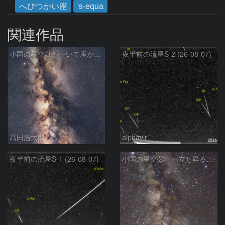
へびつかい座
's-equa
関連作品
小国の星空③ ーいて座からわし座にかけての銀河ー
夜半前の流星S-2 (26-08-07)
高田浩太郎
alphavir
夜半前の流星S-1 (26-08-07)
小国の星空② ー立ち昇る天の川ー